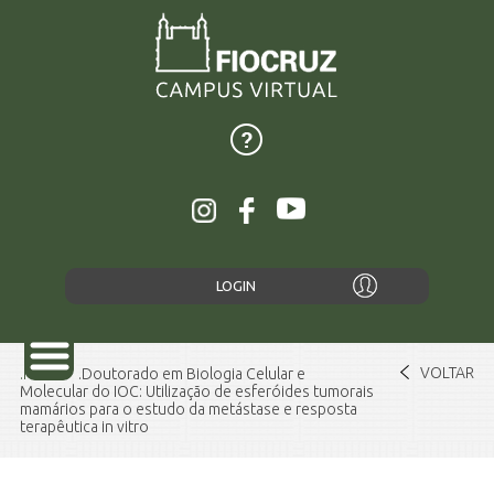
LOGIN
VOLTAR
Home
Doutorado em Biologia Celular e
Molecular do IOC: Utilização de esferóides tumorais
mamários para o estudo da metástase e resposta
terapêutica in vitro
SOBRE