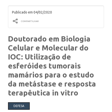
ENSINO
Publicado em 04/02/2020
COMPARTILHAR
CURSOS
Doutorado em Biologia
Celular e Molecular do
PLATAFORMAS
IOC: Utilização de
esferóides tumorais
DOCUMENTOS
mamários para o estudo
da metástase e resposta
ALUNOS
terapêutica in vitro
DEFESA
DOCENTES