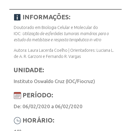
INFORMAÇÕES:
INSCRIÇÃO E SELEÇÃO
Doutorado em Biologia Celular e Molecular do
IOC:
Utilização de esferóides tumorais mamários para o
estudo da metástase e resposta terapêutica in vitro
CONTATO
Autora: Laura Lacerda Coelho | Orientadores: Luciana L.
de A. R. Garzoni e Fernando R. Vargas
UNIDADE:
Instituto Oswaldo Cruz (IOC/Fiocruz)
PERÍODO:
De: 06/02/2020 a 06/02/2020
HORÁRIO: