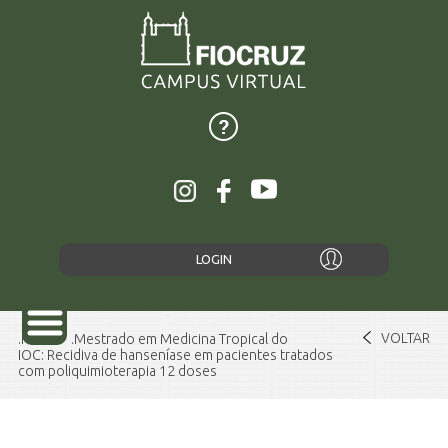
LOGIN
VOLTAR
Home
Mestrado em Medicina Tropical do
IOC: Recidiva de hanseníase em pacientes tratados
com poliquimioterapia 12 doses
SOBRE