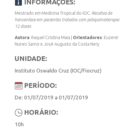
INFORMAÇÕES:
Mestrado em Medicina Tropical do IOC:
Recidiva de
INSCRIÇÃO E SELEÇÃO
hanseníase em pacientes tratados com poliquimioterapia
12 doses
Autora
: Raquel Cristina Maia |
Orientadores
: Euzenir
CONTATO
Nunes Sarno e José Augusto da Costa Nery
UNIDADE:
Instituto Oswaldo Cruz (IOC/Fiocruz)
PERÍODO:
De: 01/07/2019 a 01/07/2019
HORÁRIO:
10h