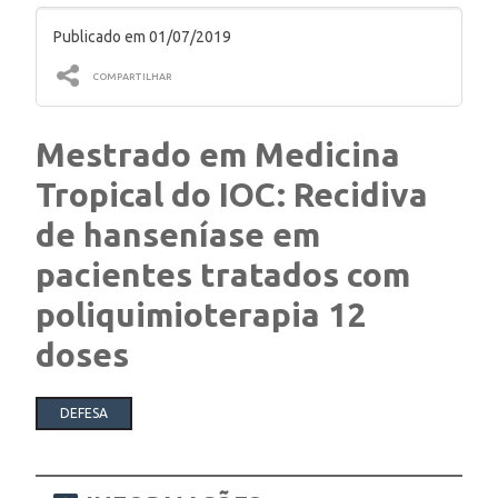
Publicado em 01/07/2019
ENSINO
COMPARTILHAR
CURSOS
Mestrado em Medicina
Tropical do IOC: Recidiva
de hanseníase em
PLATAFORMAS
pacientes tratados com
poliquimioterapia 12
DOCUMENTOS
doses
ALUNOS
DEFESA
DOCENTES