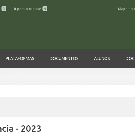
a
3
Ir para o rodapé
4
Mapa do 
PLATAFORMAS
DOCUMENTOS
ALUNOS
DOC
cia - 2023