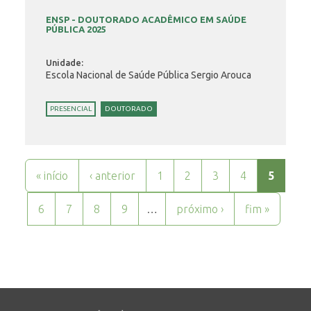
ENSP - DOUTORADO ACADÊMICO EM SAÚDE
PÚBLICA 2025
Unidade:
Escola Nacional de Saúde Pública Sergio Arouca
PRESENCIAL
DOUTORADO
Páginas
« início
‹ anterior
1
2
3
4
5
6
7
8
9
…
próximo ›
fim »