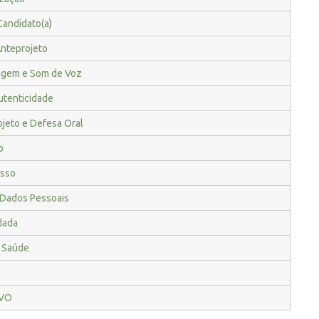
Candidato(a)
Anteprojeto
magem e Som de Voz
utenticidade
ojeto e Defesa Oral
o
isso
 Dados Pessoais
dada
a Saúde
IVO