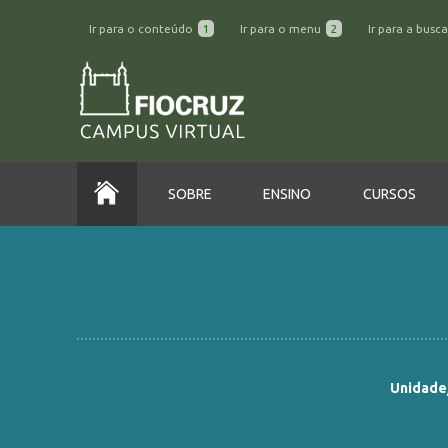
Ir para o conteúdo
1
Ir para o menu
2
Ir para a busc
SOBRE
ENSINO
CURSOS
Unidade