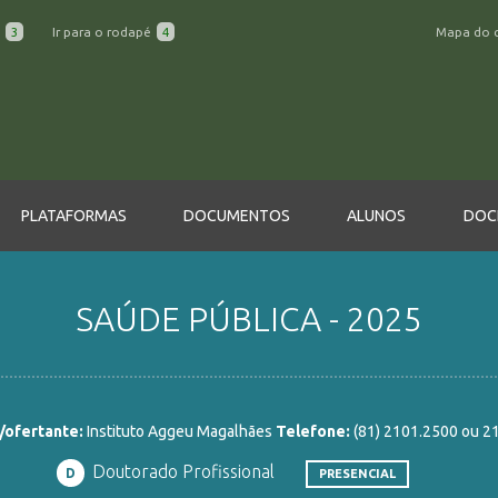
a
3
Ir para o rodapé
4
Mapa do 
PLATAFORMAS
DOCUMENTOS
ALUNOS
DOC
SAÚDE PÚBLICA - 2025
/ofertante:
Instituto Aggeu Magalhães
Telefone:
(81) 2101.2500 ou 2
Doutorado Profissional
D
PRESENCIAL