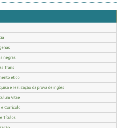
cia
ígenas
as negras
as Trans
mento etico
uisa e realização da prova de inglês
iculum Vitae
 e Currículo
e Títulos
ização