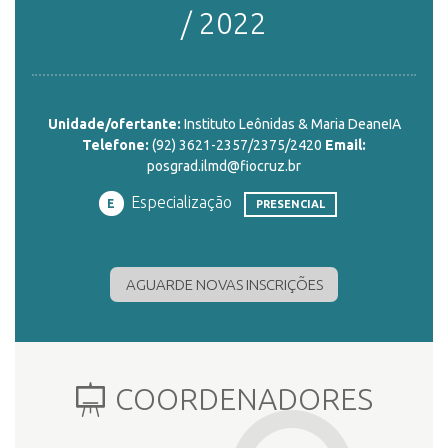
/ 2022
ENSINO
Unidade/ofertante:
Instituto Leônidas & Maria DeaneIA
CURSOS
Telefone:
(92) 3621-2357/2375/2420
Email:
posgrad.ilmd@fiocruz.br
Especialização
PLATAFORMAS
E
PRESENCIAL
DOCUMENTOS
AGUARDE NOVAS INSCRIÇÕES
ALUNOS
COORDENADORES
DOCENTES