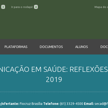
a
3
Ir para o rodapé
4
Mapa do 
PLATAFORMAS
DOCUMENTOS
ALUNOS
DOC
CAÇÃO EM SAÚDE: REFLEXÕES E
2019
/ofertante:
Fiocruz Brasília
Telefone:
(61) 3329-4500
Email:
secad@fi