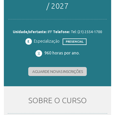
/ 2027
ENSINO
Unidade/ofertante:
IFF
Telefone:
Tel: (21) 2554-1700
CURSOS
Especialização
E
PRESENCIAL
PLATAFORMAS
960 horas por ano.
AGUARDE NOVAS INSCRIÇÕES
DOCUMENTOS
ALUNOS
SOBRE O CURSO
DOCENTES