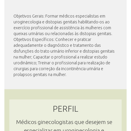
Objetivos Gerais: Formar médicos especialistas em
INSCRIÇÃO E SELEÇÃO
uroginecologia e distopias genitais habilitando-os ao
exercício profissional de assistência às mulheres com
queixas urinárias ou relacionadas às distopias genitais.
Objetivos Específicos: Conhecer e praticar
CONTATO
adequadamente o diagnóstico e tratamento das
disfunções do trato urinário inferior e distopias genitais
na mulher; Capacitar o profissional a realizar estudo
urodinâmico; Treinar o profissional para realização de
cirurgias para correção da incontinência urinária e
prolapsos genitais na mulher.
PERFIL
Médicos ginecologistas que desejem se
especializar em uroginecologia e