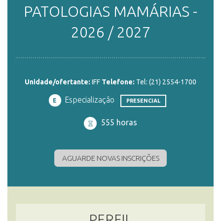
PATOLOGIAS MAMÁRIAS -
ENSINO
2026 / 2027
CURSOS
Unidade/ofertante:
IFF
Telefone:
Tel: (21) 2554-1700
Especialização
PLATAFORMAS
E
PRESENCIAL
555 horas
DOCUMENTOS
AGUARDE NOVAS INSCRIÇÕES
ALUNOS
DOCENTES
PERFIL