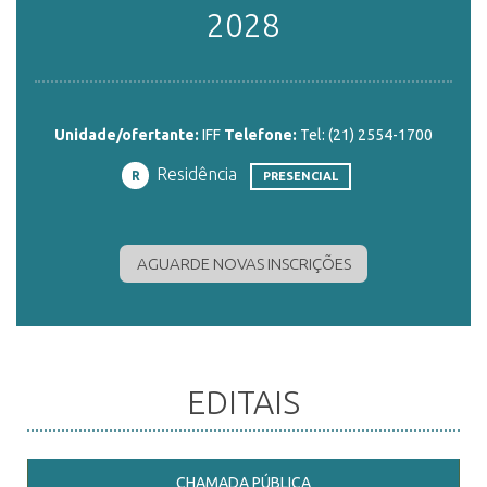
2028
ENSINO
Unidade/ofertante:
IFF
Telefone:
Tel: (21) 2554-1700
CURSOS
Residência
R
PRESENCIAL
PLATAFORMAS
AGUARDE NOVAS INSCRIÇÕES
DOCUMENTOS
ALUNOS
EDITAIS
DOCENTES
CHAMADA PÚBLICA