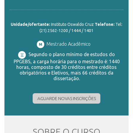
ENSINO
Unidade/ofertante:
Instituto Oswaldo Cruz
Telefone:
Tel:
(21) 2562-1200 / 1444 / 1401
CURSOS
Mestrado Acadêmico
M
Segundo o plano mínimo de estudos do
PLATAFORMAS
PPGEBS, a carga horária para o mestrado é: 1440
horas, composto de 30 créditos entre créditos
obrigatórios e Eletivos, mais 66 créditos da
dissertação.
DOCUMENTOS
AGUARDE NOVAS INSCRIÇÕES
ALUNOS
DOCENTES
SOBRE O CURSO