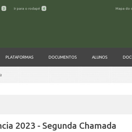
a
3
Ir para o rodapé
4
Mapa do 
PLATAFORMAS
DOCUMENTOS
ALUNOS
DOC
a
ência 2023 - Segunda Chamada