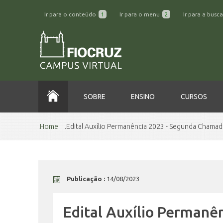
Ir para o conteúdo
1
Ir para o menu
2
Ir para a busc
SOBRE
ENSINO
CURSOS
Home
Edital Auxílio Permanência 2023 - Segunda Chamad
Publicação :
14/08/2023
Edital Auxílio Perman