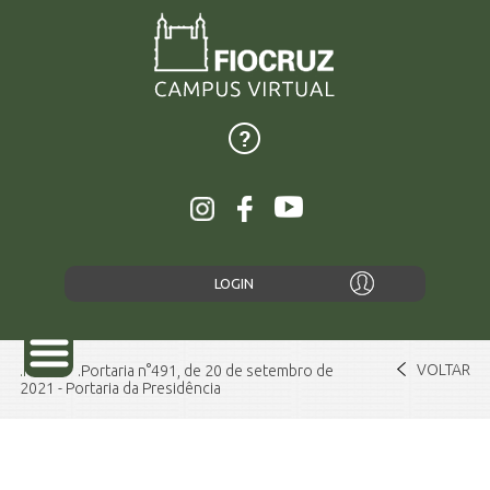
LOGIN
VOLTAR
Home
Portaria n°491, de 20 de setembro de
2021 - Portaria da Presidência
SOBRE