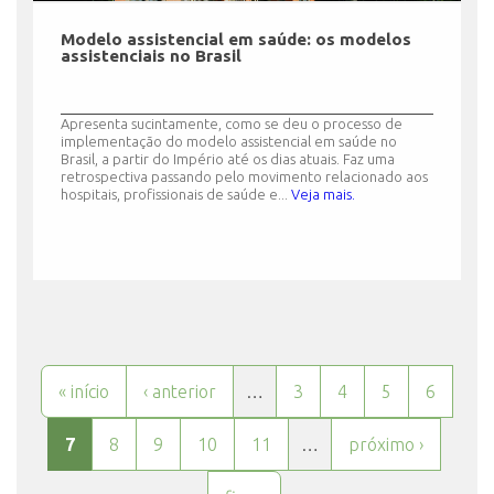
Modelo assistencial em saúde: os modelos
assistenciais no Brasil
Apresenta sucintamente, como se deu o processo de
implementação do modelo assistencial em saúde no
Brasil, a partir do Império até os dias atuais. Faz uma
retrospectiva passando pelo movimento relacionado aos
hospitais, profissionais de saúde e...
Veja mais.
Páginas
« início
‹ anterior
…
3
4
5
6
7
8
9
10
11
…
próximo ›