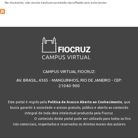
No momento, não existe nenhum conteúdo classificado com este termo.
ENSINO
CURSOS
PLATAFORMAS
CAMPUS VIRTUAL FIOCRUZ:
AV. BRASIL, 4365 - MANGUINHOS, RIO DE JANEIRO - CEP:
21040-900
DOCUMENTOS
Este portal é regido pela
Política de Acesso Aberto ao Conhecimento
, que
busca garantir à sociedade o acesso gratuito, público e aberto ao conteúdo
ALUNOS
integral de toda obra intelectual produzida pela Fiocruz.
O conteúdo deste portal pode ser utilizado para todos os fins
não comerciais, respeitados e reservados os direitos morais dos autores
DOCENTES