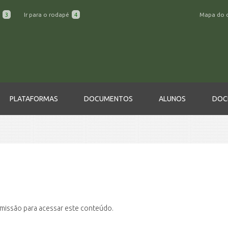
a
3
Ir para o rodapé
4
Mapa do 
PLATAFORMAS
DOCUMENTOS
ALUNOS
DOC
rmissão para acessar este conteúdo.