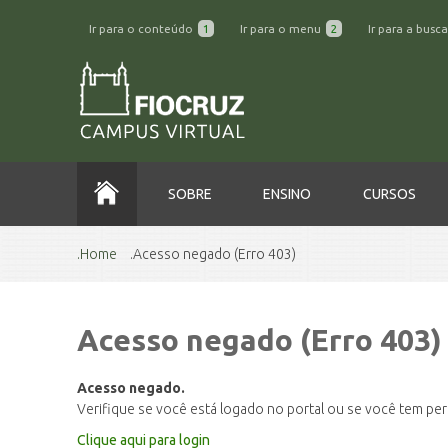
Ir para o conteúdo
1
Ir para o menu
2
Ir para a busc
SOBRE
ENSINO
CURSOS
Home
Acesso negado (Erro 403)
Acesso negado (Erro 403)
Acesso negado.
Verifique se você está logado no portal ou se você tem pe
Clique aqui para login