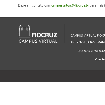
Entre em contato com
campusvirtual@fiocruz.br
para mais 
CAMPUS VIRTUAL FIOC
AV. BRASIL, 4365 - MAN
Este portal é regido p
O conteú