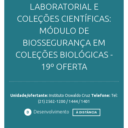
LABORATORIAL E
ENSINO
COLEÇÕES CIENTÍFICAS:
MÓDULO DE
CURSOS
BIOSSEGURANÇA EM
COLEÇÕES BIOLÓGICAS -
PLATAFORMAS
19º OFERTA
DOCUMENTOS
Unidade/ofertante:
Instituto Oswaldo Cruz
Telefone:
Tel:
(21) 2562-1200 / 1444 / 1401
ALUNOS
Desenvolvimento
D
À DISTÂNCIA
DOCENTES