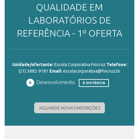
QUALIDADE EM
ENSINO
LABORATÓRIOS DE
REFERÊNCIA - 1º OFERTA
CURSOS
PLATAFORMAS
Unidade/ofertante:
Escola Corporativa Fiocruz
Telefone:
(21) 3882-9181
Email:
escolacorporativa@fiocruz.br
Desenvolvimento
D
À DISTÂNCIA
DOCUMENTOS
AGUARDE NOVAS INSCRIÇÕES
ALUNOS
DOCENTES