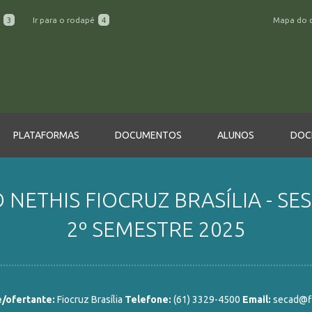
a
3
Ir para o rodapé
4
Mapa do 
PLATAFORMAS
DOCUMENTOS
ALUNOS
DOC
 NETHIS FIOCRUZ BRASÍLIA - SES
2º SEMESTRE 2025
/ofertante:
Fiocruz Brasília
Telefone:
(61) 3329-4500
Email:
secad@fi