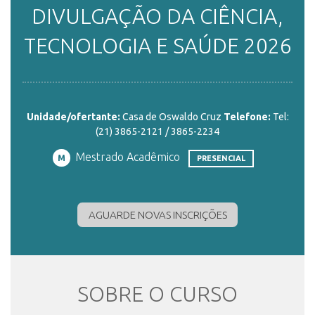
DIVULGAÇÃO DA CIÊNCIA,
ENSINO
TECNOLOGIA E SAÚDE 2026
CURSOS
Unidade/ofertante:
Casa de Oswaldo Cruz
Telefone:
Tel:
(21) 3865-2121 / 3865-2234
PLATAFORMAS
Mestrado Acadêmico
M
PRESENCIAL
DOCUMENTOS
AGUARDE NOVAS INSCRIÇÕES
ALUNOS
SOBRE O CURSO
DOCENTES