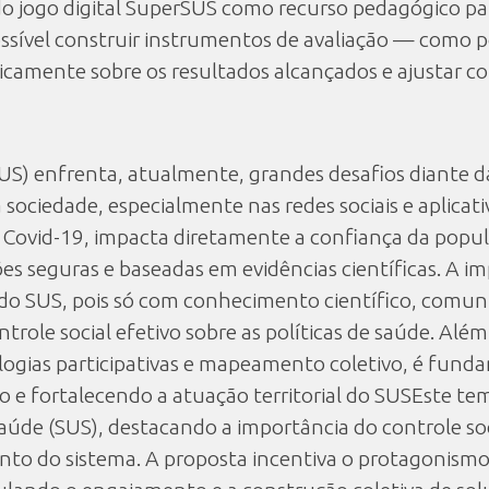
do jogo digital SuperSUS como recurso pedagógico par
ssível construir instrumentos de avaliação — como por
ticamente sobre os resultados alcançados e ajustar c
US) enfrenta, atualmente, grandes desafios diante d
sociedade, especialmente nas redes sociais e aplicat
 Covid-19, impacta diretamente a confiança da popul
ões seguras e baseadas em evidências científicas. A i
 do SUS, pois só com conhecimento científico, comunic
ole social efetivo sobre as políticas de saúde. Além 
ias participativas e mapeamento coletivo, é fundam
o e fortalecendo a atuação territorial do SUSEste te
aúde (SUS), destacando a importância do controle soc
to do sistema. A proposta incentiva o protagonismo j