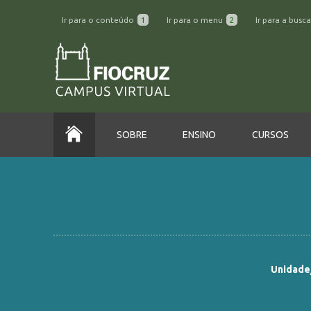
Ir para o conteúdo
1
Ir para o menu
2
Ir para a busc
SOBRE
ENSINO
CURSOS
Unidade