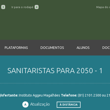
a
3
Ir para o rodapé
4
Mapa do 
PLATAFORMAS
DOCUMENTOS
ALUNOS
DOC
SANITARISTAS PARA 2050 - 1
/ofertante:
Instituto Aggeu Magalhães
Telefone:
(81) 2101.2500 ou 2
Atualização
A
À DISTÂNCIA