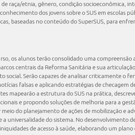
de raça/etnia, gênero, condição socioeconômica, inte
 conhecimento dos jovens sobre o SUS em escolas pú
údicas, baseadas no conteúdo do SuperSUS, para enfren
curso, os alunos terão consolidado uma compreensão 
arcos centrais da Reforma Sanitária e sua articulaç
to social. Serão capazes de analisar criticamente o
 notícias falsas e aplicando estratégias de checagem d
pantes mapearão a estrutura do SUS na prática, descrev
ionais e propondo soluções de melhoria para a gestã
r meio do planejamento de ações de mobilização e adv
a universalidade do sistema. No desenvolvimento de p
de iniquidades de acesso à saúde, elaborando um pla