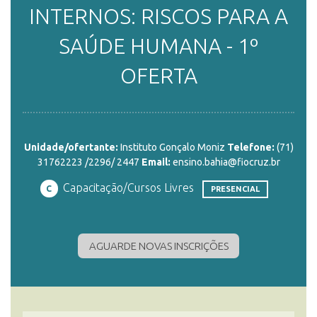
INTERNOS: RISCOS PARA A
ENSINO
SAÚDE HUMANA - 1º
OFERTA
CURSOS
PLATAFORMAS
Unidade/ofertante:
Instituto Gonçalo Moniz
Telefone:
(71)
31762223 /2296/ 2447
Email:
ensino.bahia@fiocruz.br
Capacitação/Cursos Livres
C
PRESENCIAL
DOCUMENTOS
AGUARDE NOVAS INSCRIÇÕES
ALUNOS
DOCENTES