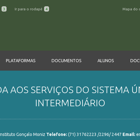
a
3
Ir para o rodapé
4
Mapa do 
PLATAFORMAS
DOCUMENTOS
ALUNOS
DOC
A AOS SERVIÇOS DO SISTEMA ÚNI
INTERMEDIÁRIO
Instituto Gonçalo Moniz
Telefone:
(71) 31762223 /2296/ 2447
Email:
e