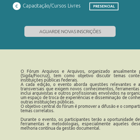
Capacitação/Cursos Livres
C
PRESENCIAL
AGUARDE NOVAS INSCRIÇÕES
O Fórum Arquivos e Arquivos, organizado anualmente
(Sigda/Fiocruz), tem como objetivo discutir temas cont
instituições públicas federais.
A cada edição, o evento aborda questões relevantes e 
transversais que exigem novos conhecimentos, ferramentas 
inclui arquivistas e outros profissionais envolvidos na orga
um espaço de troca de experiências e disseminação de conhec
outras instituições públicas.
O objetivo central do fórum é promover a difusão e o compa
temas correlatos.
Durante o evento, os participantes terão a oportunidade d
ferramentas e metodologias, especialmente aqueles dese
melhoria contínua da gestão documental.