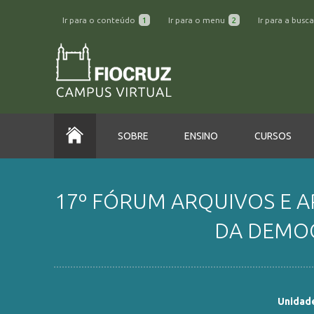
Ir para o conteúdo
1
Ir para o menu
2
Ir para a busc
SOBRE
ENSINO
CURSOS
17º FÓRUM ARQUIVOS E AR
DA DEMOC
Unidade