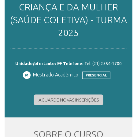
CRIANÇA E DA MULHER
ENSINO
(SAÚDE COLETIVA) - TURMA
2025
CURSOS
PLATAFORMAS
Unidade/ofertante:
IFF
Telefone:
Tel: (21) 2554-1700
Mestrado Acadêmico
M
PRESENCIAL
DOCUMENTOS
AGUARDE NOVAS INSCRIÇÕES
ALUNOS
SOBRE O CURSO
DOCENTES