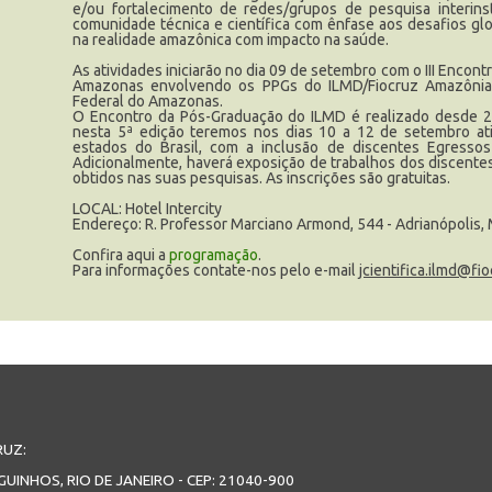
e/ou fortalecimento de redes/grupos de pesquisa interinst
comunidade técnica e científica com ênfase aos desafios gl
na realidade amazônica com impacto na saúde.
As atividades iniciarão no dia 09 de setembro com o III Enco
Amazonas envolvendo os PPGs do ILMD/Fiocruz Amazônia,
Federal do Amazonas.
O Encontro da Pós-Graduação do ILMD é realizado desde 20
nesta 5ª edição teremos nos dias 10 a 12 de setembro at
estados do Brasil, com a inclusão de discentes Egresso
Adicionalmente, haverá exposição de trabalhos dos discentes 
obtidos nas suas pesquisas. As inscrições são gratuitas.
LOCAL: Hotel Intercity
Endereço: R. Professor Marciano Armond, 544 - Adrianópolis
Confira aqui a
programação
.
Para informações contate-nos pelo e-mail
jcientifica.ilmd@fio
RUZ:
GUINHOS, RIO DE JANEIRO - CEP: 21040-900