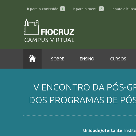
Ir para o conteúdo
1
Ir para o menu
2
Ir para a busc
SOBRE
ENSINO
CURSOS
V ENCONTRO DA PÓS-GR
DOS PROGRAMAS DE PÓS
Unidade/ofertante:
Instit