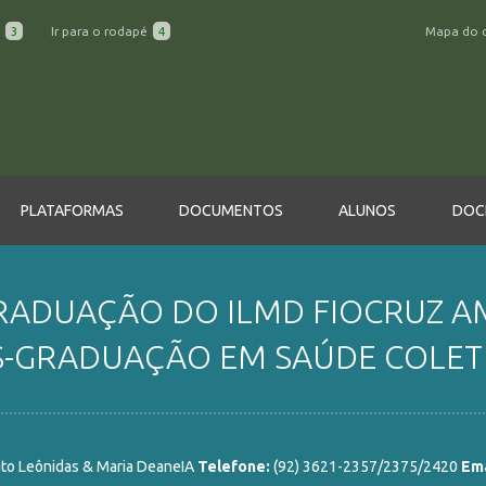
a
3
Ir para o rodapé
4
Mapa do 
PLATAFORMAS
DOCUMENTOS
ALUNOS
DOC
ADUAÇÃO DO ILMD FIOCRUZ AM
-GRADUAÇÃO EM SAÚDE COLETI
uto Leônidas & Maria DeaneIA
Telefone:
(92) 3621-2357/2375/2420
Ema