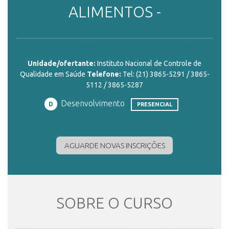
ALIMENTOS -
ENSINO
Unidade/ofertante:
Instituto Nacional de Controle de
CURSOS
Qualidade em Saúde
Telefone:
Tel: (21) 3865-5291 / 3865-
5112 / 3865-5287
Desenvolvimento
PLATAFORMAS
D
PRESENCIAL
DOCUMENTOS
AGUARDE NOVAS INSCRIÇÕES
ALUNOS
SOBRE O CURSO
DOCENTES