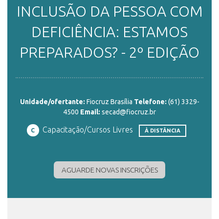
INCLUSÃO DA PESSOA COM
ENSINO
DEFICIÊNCIA: ESTAMOS
PREPARADOS? - 2º EDIÇÃO
CURSOS
PLATAFORMAS
Unidade/ofertante:
Fiocruz Brasília
Telefone:
(61) 3329-
4500
Email:
secad@fiocruz.br
Capacitação/Cursos Livres
C
À DISTÂNCIA
DOCUMENTOS
AGUARDE NOVAS INSCRIÇÕES
ALUNOS
DOCENTES