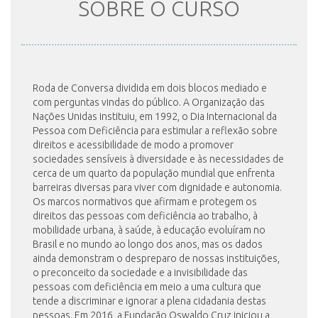
SOBRE O CURSO
INSCRIÇÃO E SELEÇÃO
Roda de Conversa dividida em dois blocos mediado e
CONTATO
com perguntas vindas do público. A Organização das
Nações Unidas instituiu, em 1992, o Dia Internacional da
Pessoa com Deficiência para estimular a reflexão sobre
direitos e acessibilidade de modo a promover
sociedades sensíveis à diversidade e às necessidades de
cerca de um quarto da população mundial que enfrenta
barreiras diversas para viver com dignidade e autonomia.
Os marcos normativos que afirmam e protegem os
direitos das pessoas com deficiência ao trabalho, à
mobilidade urbana, à saúde, à educação evoluíram no
Brasil e no mundo ao longo dos anos, mas os dados
ainda demonstram o despreparo de nossas instituições,
o preconceito da sociedade e a invisibilidade das
pessoas com deficiência em meio a uma cultura que
tende a discriminar e ignorar a plena cidadania destas
pessoas. Em 2016, a Fundação Oswaldo Cruz iniciou a