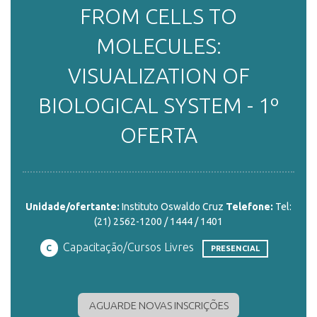
FROM CELLS TO
ENSINO
MOLECULES:
VISUALIZATION OF
CURSOS
BIOLOGICAL SYSTEM - 1º
OFERTA
PLATAFORMAS
DOCUMENTOS
Unidade/ofertante:
Instituto Oswaldo Cruz
Telefone:
Tel:
(21) 2562-1200 / 1444 / 1401
Capacitação/Cursos Livres
C
PRESENCIAL
ALUNOS
AGUARDE NOVAS INSCRIÇÕES
DOCENTES