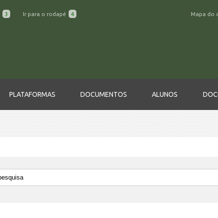
a
3
Ir para o rodapé
4
Mapa do 
PLATAFORMAS
DOCUMENTOS
ALUNOS
DOC