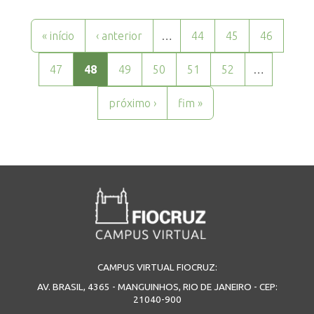
Páginas
« início
‹ anterior
…
44
45
46
47
48
49
50
51
52
…
próximo ›
fim »
CAMPUS VIRTUAL FIOCRUZ:
AV. BRASIL, 4365 - MANGUINHOS, RIO DE JANEIRO - CEP:
21040-900