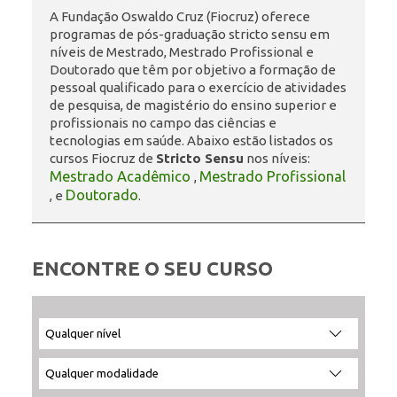
A Fundação Oswaldo Cruz (Fiocruz) oferece
programas de pós-graduação stricto sensu em
ENSINO
níveis de Mestrado, Mestrado Profissional e
Doutorado que têm por objetivo a formação de
pessoal qualificado para o exercício de atividades
de pesquisa, de magistério do ensino superior e
CURSOS
profissionais no campo das ciências e
tecnologias em saúde. Abaixo estão listados os
cursos Fiocruz de
Stricto Sensu
nos níveis:
Mestrado Acadêmico
Mestrado Profissional
,
PLATAFORMAS
Doutorado
, e
.
DOCUMENTOS
ENCONTRE O SEU CURSO
ALUNOS
Filtrar
Filtrar
Selecione
Ordenar
por
por
a
por:
nível:
modalidade:
unidade:
DOCENTES