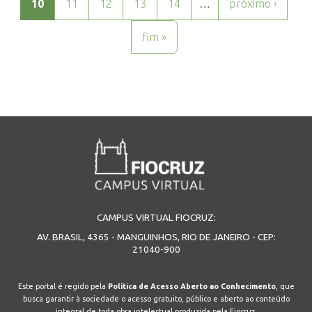
10
11
12
13
14
…
próximo ›
fim »
CAMPUS VIRTUAL FIOCRUZ:
AV. BRASIL, 4365 - MANGUINHOS, RIO DE JANEIRO - CEP:
21040-900
Este portal é regido pela
Política de Acesso Aberto ao Conhecimento
, que
busca garantir à sociedade o acesso gratuito, público e aberto ao conteúdo
integral de toda obra intelectual produzida pela Fiocruz.