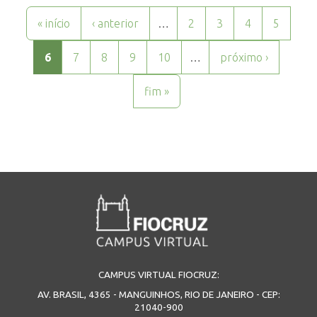
Páginas
« início
‹ anterior
…
2
3
4
5
6
7
8
9
10
…
próximo ›
fim »
CAMPUS VIRTUAL FIOCRUZ:
AV. BRASIL, 4365 - MANGUINHOS, RIO DE JANEIRO - CEP:
21040-900