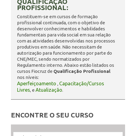
QUALIFICAÇÃO
PROFISSIONAL:
ENSINO
Constituem-se em cursos de formação
profissional continuada, com o objetivo de
desenvolver conhecimentos e habilidades
fundamentais para vida social em sua relação
CURSOS
com as atividades desenvolvidas nos processos
produtivos em saúde. Não necessitam de
autorização para funcionamento por parte do
CNE/MEC, sendo normatizados por
PLATAFORMAS
Regulamento interno. Abaixo estão listados os
cursos Fiocruz de
Qualificação Profissional
nos níveis:
Aperfeiçoamento
Capacitação/Cursos
,
DOCUMENTOS
Livres
Atualização
, e
.
ALUNOS
ENCONTRE O SEU CURSO
DOCENTES
Filtrar
Filtrar
Selecione
Ordenar