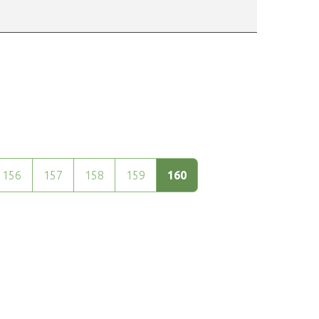
156
157
158
159
160