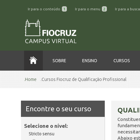
Ir para o conteúdo
1
Ir para o menu
2
Ir para a busc
SOBRE
ENSINO
CURSOS
Home
Cursos Fiocruz de Qualificação Profissional
Encontre o seu curso
QUALI
Constitue
Selecione o nível:
fundamenta
necessita
Stricto sensu
Abaixo est