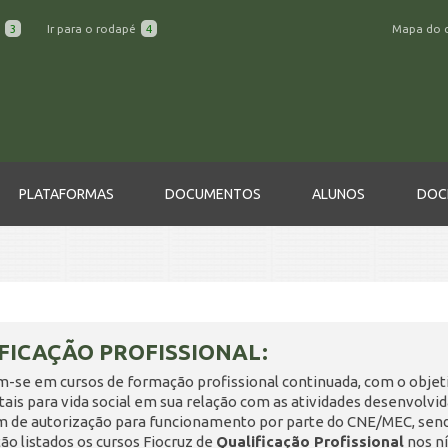
a
3
Ir para o rodapé
4
Mapa do 
PLATAFORMAS
DOCUMENTOS
ALUNOS
DOC
FICAÇÃO PROFISSIONAL:
m-se em cursos de formação profissional continuada, com o objet
is para vida social em sua relação com as atividades desenvolvi
m de autorização para funcionamento por parte do CNE/MEC, sen
ão listados os cursos Fiocruz de
Qualificação Profissional
nos ní