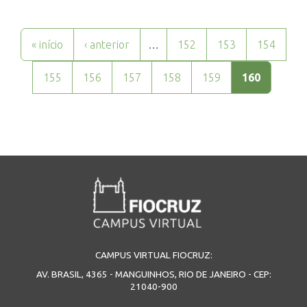
Páginas
« início
‹ anterior
…
152
153
154
155
156
157
158
159
160
CAMPUS VIRTUAL FIOCRUZ:
AV. BRASIL, 4365 - MANGUINHOS, RIO DE JANEIRO - CEP:
21040-900