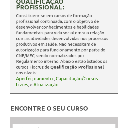
QUALIFICAÇÃO
PROFISSIONAL:
ENSINO
Constituem-se em cursos de formação
profissional continuada, com o objetivo de
desenvolver conhecimentos e habilidades
fundamentais para vida social em sua relação
CURSOS
com as atividades desenvolvidas nos processos
produtivos em saúde. Não necessitam de
autorização para funcionamento por parte do
CNE/MEC, sendo normatizados por
PLATAFORMAS
Regulamento interno. Abaixo estão listados os
cursos Fiocruz de
Qualificação Profissional
nos níveis:
Aperfeiçoamento
Capacitação/Cursos
,
DOCUMENTOS
Livres
Atualização
, e
.
ALUNOS
ENCONTRE O SEU CURSO
DOCENTES
Filtrar
Filtrar
Selecione
Ordenar