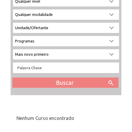
por
por
a
por:
nível:
modalidade:
unidade:
INSCRIÇÃO E SELEÇÃO
CONTATO
Nenhum Curso encontrado