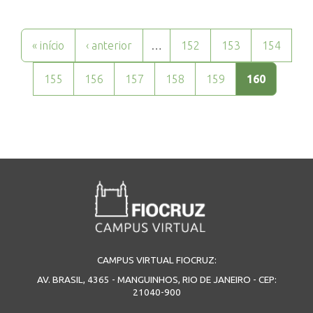
Páginas
« início
‹ anterior
…
152
153
154
155
156
157
158
159
160
CAMPUS VIRTUAL FIOCRUZ:
AV. BRASIL, 4365 - MANGUINHOS, RIO DE JANEIRO - CEP:
21040-900