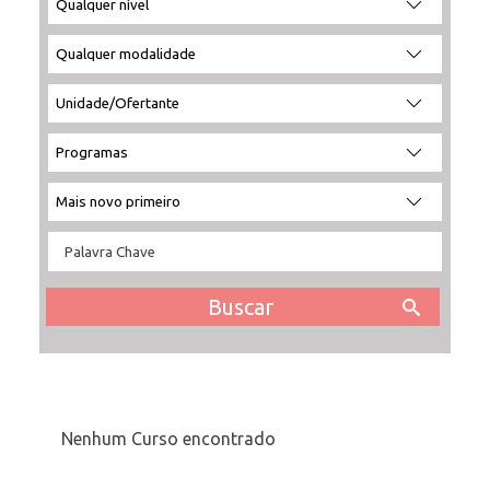
por
por
a
por:
nível:
modalidade:
unidade:
INSCRIÇÃO E SELEÇÃO
CONTATO
Nenhum Curso encontrado