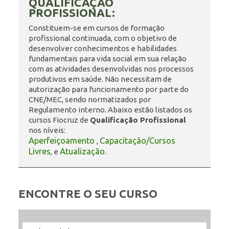
QUALIFICAÇÃO
PROFISSIONAL:
ENSINO
Constituem-se em cursos de formação
profissional continuada, com o objetivo de
desenvolver conhecimentos e habilidades
fundamentais para vida social em sua relação
CURSOS
com as atividades desenvolvidas nos processos
produtivos em saúde. Não necessitam de
autorização para funcionamento por parte do
CNE/MEC, sendo normatizados por
PLATAFORMAS
Regulamento interno. Abaixo estão listados os
cursos Fiocruz de
Qualificação Profissional
nos níveis:
Aperfeiçoamento
Capacitação/Cursos
,
DOCUMENTOS
Livres
Atualização
, e
.
ALUNOS
ENCONTRE O SEU CURSO
DOCENTES
Filtrar
Filtrar
Selecione
Ordenar