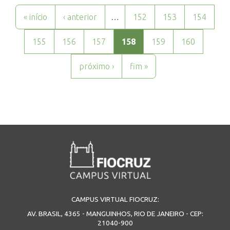
Páginas
« início
‹ anterior
…
152
153
154
155
156
157
158
159
160
próximo ›
fim »
CAMPUS VIRTUAL FIOCRUZ:
AV. BRASIL, 4365 - MANGUINHOS, RIO DE JANEIRO - CEP:
21040-900