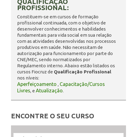
QUALIFICAÇÃO
PROFISSIONAL:
ENSINO
Constituem-se em cursos de formação
profissional continuada, com o objetivo de
desenvolver conhecimentos e habilidades
fundamentais para vida social em sua relação
CURSOS
com as atividades desenvolvidas nos processos
produtivos em saúde. Não necessitam de
autorização para funcionamento por parte do
CNE/MEC, sendo normatizados por
PLATAFORMAS
Regulamento interno. Abaixo estão listados os
cursos Fiocruz de
Qualificação Profissional
nos níveis:
Aperfeiçoamento
Capacitação/Cursos
,
DOCUMENTOS
Livres
Atualização
, e
.
ALUNOS
ENCONTRE O SEU CURSO
DOCENTES
Filtrar
Filtrar
Selecione
Ordenar