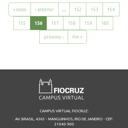
Páginas
« início
‹ anterior
…
152
153
154
155
156
157
158
159
160
próximo ›
fim »
CAMPUS VIRTUAL FIOCRUZ:
AV. BRASIL, 4365 - MANGUINHOS, RIO DE JANEIRO - CEP:
21040-900