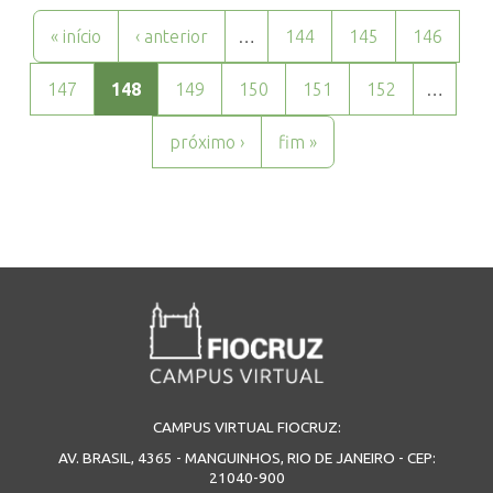
Páginas
« início
‹ anterior
…
144
145
146
147
148
149
150
151
152
…
próximo ›
fim »
CAMPUS VIRTUAL FIOCRUZ:
AV. BRASIL, 4365 - MANGUINHOS, RIO DE JANEIRO - CEP:
21040-900