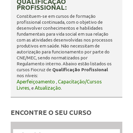
QUALIFICAÇÃO
PROFISSIONAL:
ENSINO
Constituem-se em cursos de formação
profissional continuada, com o objetivo de
desenvolver conhecimentos e habilidades
fundamentais para vida social em sua relação
CURSOS
com as atividades desenvolvidas nos processos
produtivos em saúde. Não necessitam de
autorização para funcionamento por parte do
CNE/MEC, sendo normatizados por
PLATAFORMAS
Regulamento interno. Abaixo estão listados os
cursos Fiocruz de
Qualificação Profissional
nos níveis:
Aperfeiçoamento
Capacitação/Cursos
,
DOCUMENTOS
Livres
Atualização
, e
.
ALUNOS
ENCONTRE O SEU CURSO
DOCENTES
Filtrar
Filtrar
Selecione
Ordenar