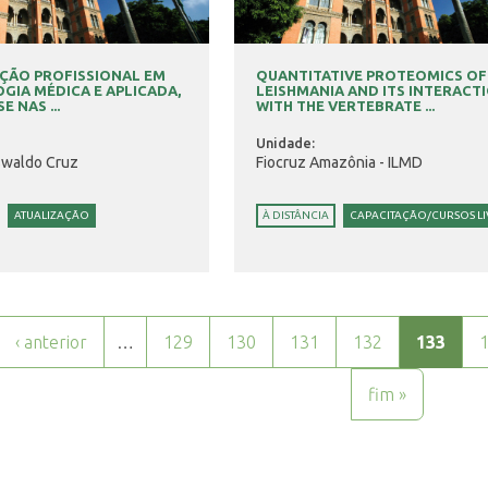
ÇÃO PROFISSIONAL EM
QUANTITATIVE PROTEOMICS OF
IA MÉDICA E APLICADA,
LEISHMANIA AND ITS INTERACT
 NAS ...
WITH THE VERTEBRATE ...
Unidade:
swaldo Cruz
Fiocruz Amazônia - ILMD
ATUALIZAÇÃO
À DISTÂNCIA
CAPACITAÇÃO/CURSOS LI
‹ anterior
…
129
130
131
132
133
fim »