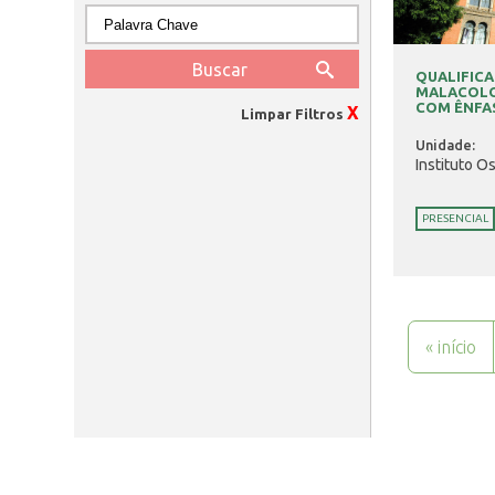
QUALIFICA
MALACOLOG
COM ÊNFASE
X
Limpar Filtros
Unidade:
Instituto O
PRESENCIAL
Páginas
« início