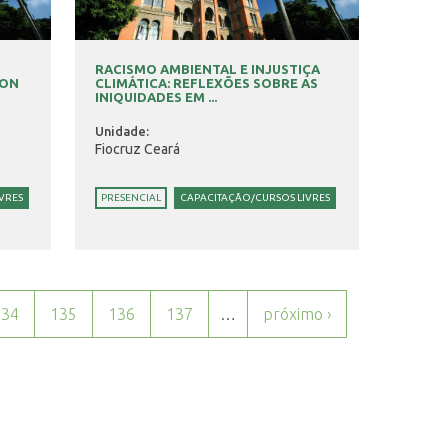
RACISMO AMBIENTAL E INJUSTIÇA
ION
CLIMÁTICA: REFLEXÕES SOBRE AS
INIQUIDADES EM ...
Unidade:
Fiocruz Ceará
VRES
PRESENCIAL
CAPACITAÇÃO/CURSOS LIVRES
134
135
136
137
…
próximo ›