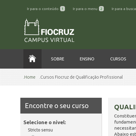
Ir para o conteúdo
1
Ir para o menu
2
Ir para a busc
SOBRE
ENSINO
CURSOS
Home
Cursos Fiocruz de Qualificação Profissional
Encontre o seu curso
QUALI
Constitue
Selecione o nível:
fundamenta
necessita
Stricto sensu
Abaixo est