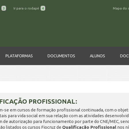
a
3
Ir para o rodapé
4
Mapa do 
PLATAFORMAS
DOCUMENTOS
ALUNOS
DOC
FICAÇÃO PROFISSIONAL:
m-se em cursos de formação profissional continuada, com o objet
is para vida social em sua relação com as atividades desenvolvi
m de autorização para funcionamento por parte do CNE/MEC, sen
ão listados os cursos Fiocruz de
Qualificação Profissional
nos ní