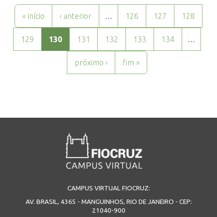
Páginas
« início
‹ anterior
…
126
127
128
129
130
131
132
133
134
…
próximo ›
fim »
CAMPUS VIRTUAL FIOCRUZ:
AV. BRASIL, 4365 - MANGUINHOS, RIO DE JANEIRO - CEP:
21040-900