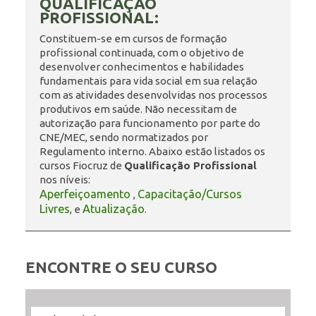
QUALIFICAÇÃO
PROFISSIONAL:
ENSINO
Constituem-se em cursos de formação
profissional continuada, com o objetivo de
desenvolver conhecimentos e habilidades
fundamentais para vida social em sua relação
CURSOS
com as atividades desenvolvidas nos processos
produtivos em saúde. Não necessitam de
autorização para funcionamento por parte do
CNE/MEC, sendo normatizados por
PLATAFORMAS
Regulamento interno. Abaixo estão listados os
cursos Fiocruz de
Qualificação Profissional
nos níveis:
Aperfeiçoamento
Capacitação/Cursos
,
DOCUMENTOS
Livres
Atualização
, e
.
ALUNOS
ENCONTRE O SEU CURSO
DOCENTES
Filtrar
Filtrar
Selecione
Ordenar