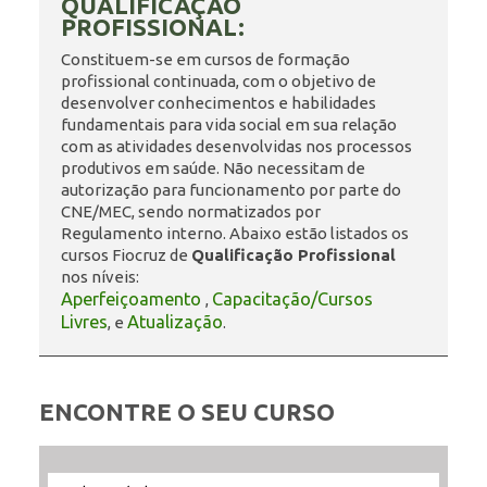
QUALIFICAÇÃO
PROFISSIONAL:
ENSINO
Constituem-se em cursos de formação
profissional continuada, com o objetivo de
desenvolver conhecimentos e habilidades
fundamentais para vida social em sua relação
CURSOS
com as atividades desenvolvidas nos processos
produtivos em saúde. Não necessitam de
autorização para funcionamento por parte do
CNE/MEC, sendo normatizados por
PLATAFORMAS
Regulamento interno. Abaixo estão listados os
cursos Fiocruz de
Qualificação Profissional
nos níveis:
Aperfeiçoamento
Capacitação/Cursos
,
DOCUMENTOS
Livres
Atualização
, e
.
ALUNOS
ENCONTRE O SEU CURSO
DOCENTES
Filtrar
Filtrar
Selecione
Ordenar