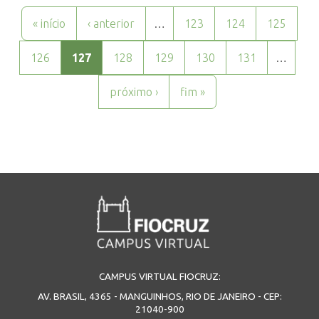
Páginas
« início
‹ anterior
…
123
124
125
126
127
128
129
130
131
…
próximo ›
fim »
CAMPUS VIRTUAL FIOCRUZ:
AV. BRASIL, 4365 - MANGUINHOS, RIO DE JANEIRO - CEP:
21040-900