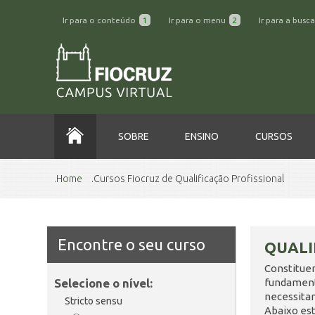
Ir para o conteúdo
1
Ir para o menu
2
Ir para a busc
SOBRE
ENSINO
CURSOS
Home
Cursos Fiocruz de Qualificação Profissional
Encontre o seu curso
QUALI
Constitue
Selecione o nível:
fundamenta
necessita
Stricto sensu
Abaixo est