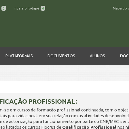
a
3
Ir para o rodapé
4
Mapa do 
PLATAFORMAS
DOCUMENTOS
ALUNOS
DOC
FICAÇÃO PROFISSIONAL:
m-se em cursos de formação profissional continuada, com o objet
is para vida social em sua relação com as atividades desenvolvi
m de autorização para funcionamento por parte do CNE/MEC, sen
ão listados os cursos Fiocruz de
Qualificação Profissional
nos ní