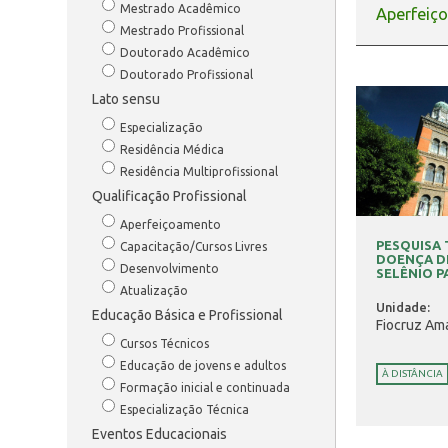
Mestrado Acadêmico
Aperfeiç
Mestrado Profissional
Doutorado Acadêmico
Doutorado Profissional
Lato sensu
Especialização
Residência Médica
Residência Multiprofissional
Qualificação Profissional
Aperfeiçoamento
PESQUISA
Capacitação/Cursos Livres
DOENÇA D
Desenvolvimento
SELÊNIO P
Atualização
Unidade:
Educação Básica e Profissional
Fiocruz Am
Cursos Técnicos
Educação de jovens e adultos
À DISTÂNCIA
Formação inicial e continuada
Especialização Técnica
Eventos Educacionais