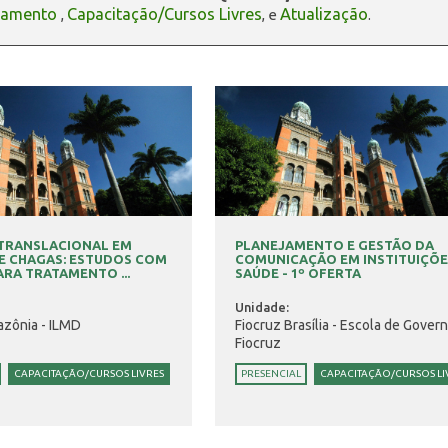
oamento
Capacitação/Cursos Livres
Atualização
,
, e
.
 TRANSLACIONAL EM
PLANEJAMENTO E GESTÃO DA
E CHAGAS: ESTUDOS COM
COMUNICAÇÃO EM INSTITUIÇÕE
ARA TRATAMENTO ...
SAÚDE - 1º OFERTA
Unidade:
azônia - ILMD
Fiocruz Brasília - Escola de Gover
Fiocruz
CAPACITAÇÃO/CURSOS LIVRES
PRESENCIAL
CAPACITAÇÃO/CURSOS LI