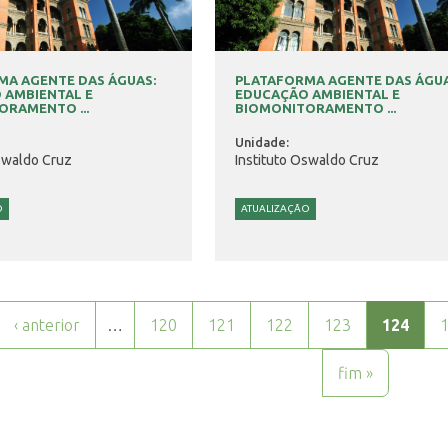
MA AGENTE DAS ÁGUAS:
PLATAFORMA AGENTE DAS ÁGUA
 AMBIENTAL E
EDUCAÇÃO AMBIENTAL E
ORAMENTO ...
BIOMONITORAMENTO ...
Unidade:
swaldo Cruz
Instituto Oswaldo Cruz
O
ATUALIZAÇÃO
‹ anterior
…
120
121
122
123
124
fim »