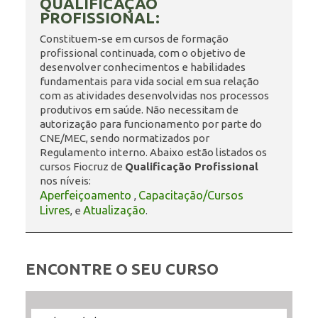
QUALIFICAÇÃO
PROFISSIONAL:
ENSINO
Constituem-se em cursos de formação
profissional continuada, com o objetivo de
desenvolver conhecimentos e habilidades
fundamentais para vida social em sua relação
CURSOS
com as atividades desenvolvidas nos processos
produtivos em saúde. Não necessitam de
autorização para funcionamento por parte do
CNE/MEC, sendo normatizados por
PLATAFORMAS
Regulamento interno. Abaixo estão listados os
cursos Fiocruz de
Qualificação Profissional
nos níveis:
Aperfeiçoamento
Capacitação/Cursos
,
DOCUMENTOS
Livres
Atualização
, e
.
ALUNOS
ENCONTRE O SEU CURSO
DOCENTES
Filtrar
Filtrar
Selecione
Ordenar