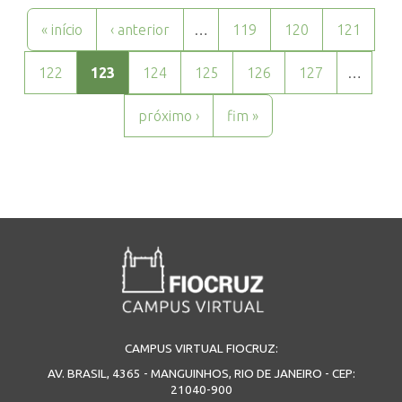
Páginas
« início
‹ anterior
…
119
120
121
122
123
124
125
126
127
…
próximo ›
fim »
CAMPUS VIRTUAL FIOCRUZ:
AV. BRASIL, 4365 - MANGUINHOS, RIO DE JANEIRO - CEP:
21040-900