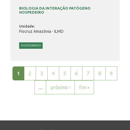
BIOLOGIA DA INTERAÇÃO PATÓGENO
HOSPEDEIRO
Unidade:
Fiocruz Amazônia - ILMD
DOUTORADO
Páginas
1
2
3
4
5
6
7
8
9
…
próximo ›
fim »