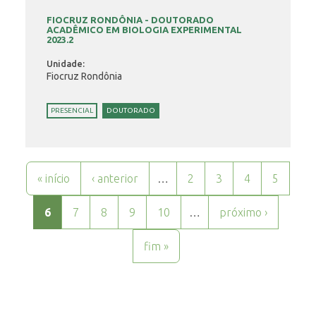
FIOCRUZ RONDÔNIA - DOUTORADO
ACADÊMICO EM BIOLOGIA EXPERIMENTAL
2023.2
Unidade:
Fiocruz Rondônia
PRESENCIAL
DOUTORADO
Páginas
« início
‹ anterior
…
2
3
4
5
6
7
8
9
10
…
próximo ›
fim »