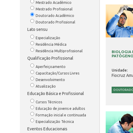
Mestrado Acadêmico
Mestrado Profissional
Doutorado Acadêmico
Doutorado Profissional
Lato sensu
Especialização
Residência Médica
Residência Multiprofissional
BIOLOGIA
PATÓGENO
Qualificação Profissional
Aperfeiçoamento
Unidade:
Capacitação/Cursos Livres
Fiocruz Am
Desenvolvimento
Atualização
DOUTORAD
Educação Básica e Profissional
Cursos Técnicos
Educação de jovens e adultos
Formação inicial e continuada
Especialização Técnica
Eventos Educacionais