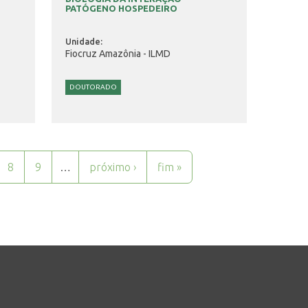
PATÓGENO HOSPEDEIRO
Unidade:
Fiocruz Amazônia - ILMD
DOUTORADO
8
9
…
próximo ›
fim »