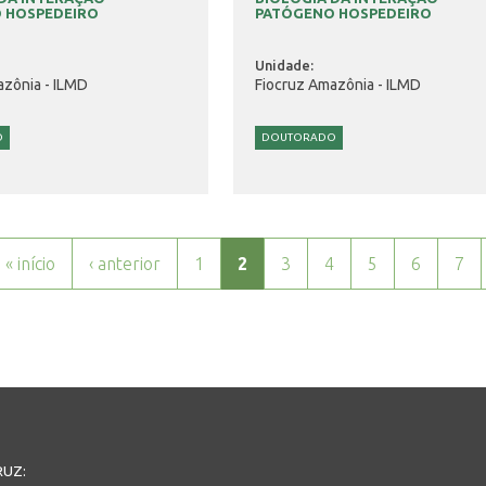
 HOSPEDEIRO
PATÓGENO HOSPEDEIRO
Unidade:
azônia - ILMD
Fiocruz Amazônia - ILMD
O
DOUTORADO
« início
‹ anterior
1
2
3
4
5
6
7
RUZ: