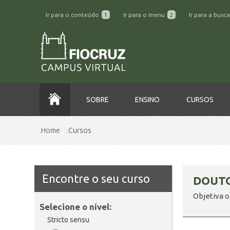
Ir para o conteúdo
1
Ir para o menu
2
Ir para a busc
SOBRE
ENSINO
CURSOS
Home
Cursos
Encontre o seu curso
DOUT
Objetiva o
Selecione o nível:
Stricto sensu