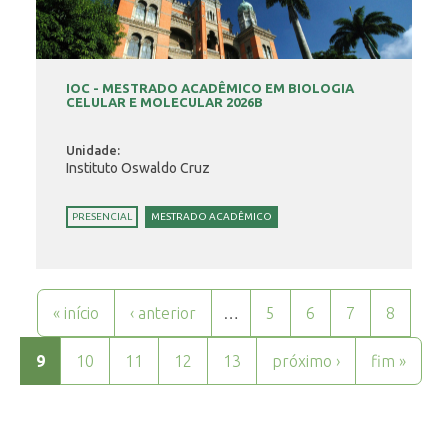
IOC - MESTRADO ACADÊMICO EM BIOLOGIA
CELULAR E MOLECULAR 2026B
Unidade:
Instituto Oswaldo Cruz
PRESENCIAL
MESTRADO ACADÊMICO
Páginas
« início
‹ anterior
…
5
6
7
8
9
10
11
12
13
próximo ›
fim »