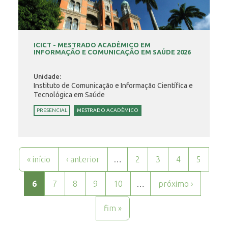
ICICT - MESTRADO ACADÊMICO EM
INFORMAÇÃO E COMUNICAÇÃO EM SAÚDE 2026
Unidade:
Instituto de Comunicação e Informação Científica e
Tecnológica em Saúde
PRESENCIAL
MESTRADO ACADÊMICO
Páginas
« início
‹ anterior
…
2
3
4
5
6
7
8
9
10
…
próximo ›
fim »