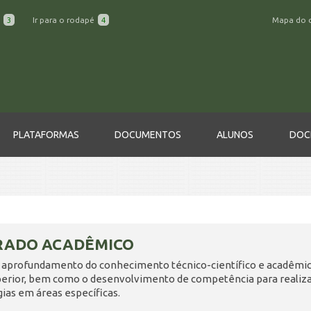
a
3
Ir para o rodapé
4
Mapa do 
PLATAFORMAS
DOCUMENTOS
ALUNOS
DOC
RADO ACADÊMICO
 aprofundamento do conhecimento técnico-científico e acadêmico
perior, bem como o desenvolvimento de competência para realizar
ias em áreas específicas.