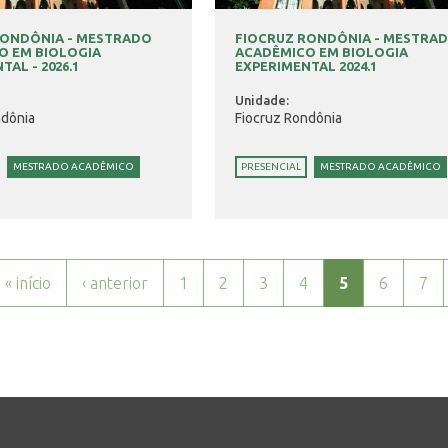
RONDÔNIA - MESTRADO
FIOCRUZ RONDÔNIA - MESTRA
O EM BIOLOGIA
ACADÊMICO EM BIOLOGIA
AL - 2026.1
EXPERIMENTAL 2024.1
Unidade:
ndônia
Fiocruz Rondônia
MESTRADO ACADÊMICO
PRESENCIAL
MESTRADO ACADÊMICO
« início
‹ anterior
1
2
3
4
5
6
7