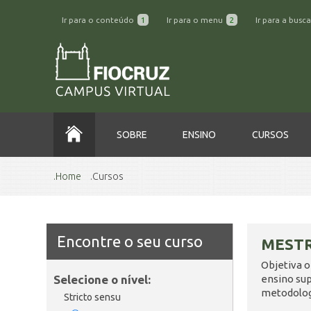
Ir para o conteúdo
1
Ir para o menu
2
Ir para a busc
SOBRE
ENSINO
CURSOS
Home
Cursos
Encontre o seu curso
MEST
Objetiva o
Selecione o nível:
ensino su
metodolog
Stricto sensu